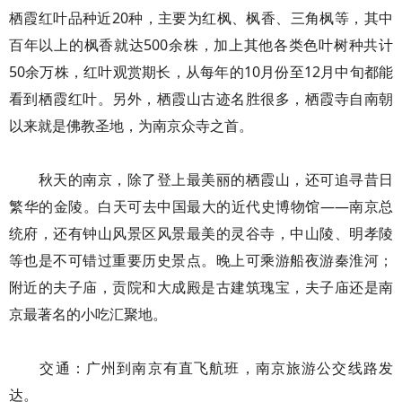
栖霞红叶品种近20种，主要为红枫、枫香、三角枫等，其中
百年以上的枫香就达500余株，加上其他各类色叶树种共计
50余万株，红叶观赏期长，从每年的10月份至12月中旬都能
看到栖霞红叶。另外，栖霞山古迹名胜很多，栖霞寺自南朝
以来就是佛教圣地，为南京众寺之首。
秋天的南京，除了登上最美丽的栖霞山，还可追寻昔日
繁华的金陵。白天可去中国最大的近代史博物馆——南京总
统府，还有钟山风景区风景最美的灵谷寺，中山陵、明孝陵
等也是不可错过重要历史景点。晚上可乘游船夜游秦淮河；
附近的夫子庙，贡院和大成殿是古建筑瑰宝，夫子庙还是南
京最著名的小吃汇聚地。
交通：广州到南京有直飞航班，南京旅游公交线路发
达。