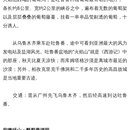
条长约8公里、宽约2公里的峡谷之中，遍布着无数的葡萄架
以及层层叠叠的葡萄藤蔓，挂着一串串晶莹剔透的葡萄，十
分诱人。
从乌鲁木齐乘车赴吐鲁番，途中可看到亚洲最大的风力
发电站及盐湖风光。吐鲁番盆地的“火焰山”就是《西游记》中
的那座，秋天比夏天凉快；而库姆塔格沙漠是离城市最近的
沙漠；另外，柏孜克里克千佛洞和二千多年历史的高昌故城
是当地重要古迹。
交通：需从广州先飞乌鲁木齐，然后经高速到达吐鲁
番。
安徽砀山：酥梨最清甜