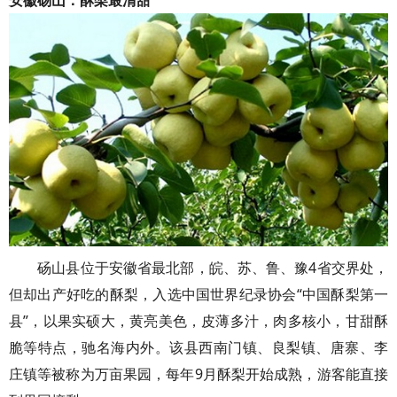
砀山县位于安徽省最北部，皖、苏、鲁、豫4省交界处，
但却出产好吃的酥梨，入选中国世界纪录协会“中国酥梨第一
县”，以果实硕大，黄亮美色，皮薄多汁，肉多核小，甘甜酥
脆等特点，驰名海内外。该县西南门镇、良梨镇、唐寨、李
庄镇等被称为万亩果园，每年9月酥梨开始成熟，游客能直接