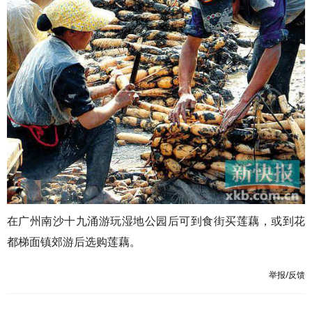
在广州南沙十九涌游玩湿地公园后可到食街买莲藕，或到花
都梯面镇郊游后选购莲藕。
举报/反馈