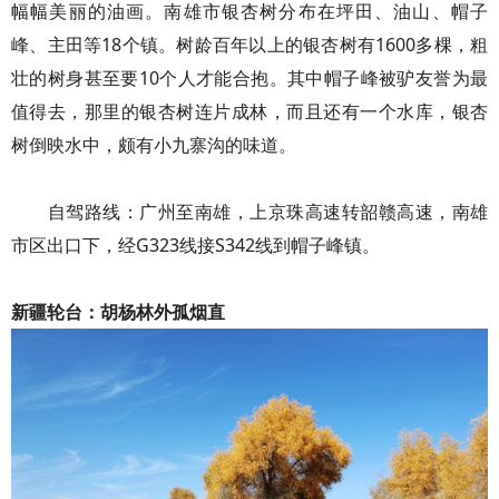
幅幅美丽的油画。南雄市银杏树分布在坪田、油山、帽子
峰、主田等18个镇。树龄百年以上的银杏树有1600多棵，粗
壮的树身甚至要10个人才能合抱。其中帽子峰被驴友誉为最
值得去，那里的银杏树连片成林，而且还有一个水库，银杏
树倒映水中，颇有小九寨沟的味道。
自驾路线：广州至南雄，上京珠高速转韶赣高速，南雄
市区出口下，经G323线接S342线到帽子峰镇。
新疆轮台：胡杨林外孤烟直