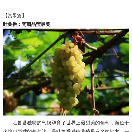
【赏果篇】
吐鲁番：葡萄晶莹最美
吐鲁番独特的气候孕育了世界上最甜美的葡萄，而位于
火焰山西端的葡萄沟，是吐鲁番种植葡萄最有名的地方，一