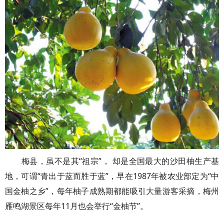
梅县，虽不是其“祖宗”， 却是全国最大的沙田柚生产基
地，可谓“青出于蓝而胜于蓝”，早在1987年被农业部定为“中
国金柚之乡”，每年柚子成熟期都能吸引大量游客采摘，梅州
雁鸣湖景区每年11月也会举行“金柚节”。