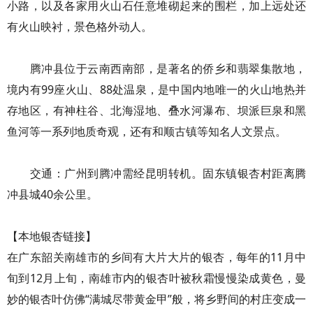
小路，以及各家用火山石任意堆砌起来的围栏，加上远处还
有火山映衬，景色格外动人。
腾冲县位于云南西南部，是著名的侨乡和翡翠集散地，
境内有99座火山、88处温泉，是中国内地唯一的火山地热并
存地区，有神柱谷、北海湿地、叠水河瀑布、坝派巨泉和黑
鱼河等一系列地质奇观，还有和顺古镇等知名人文景点。
交通：广州到腾冲需经昆明转机。固东镇银杏村距离腾
冲县城40余公里。
【本地银杏链接】
在广东韶关南雄市的乡间有大片大片的银杏，每年的11月中
旬到12月上旬，南雄市内的银杏叶被秋霜慢慢染成黄色，曼
妙的银杏叶仿佛“满城尽带黄金甲”般，将乡野间的村庄变成一