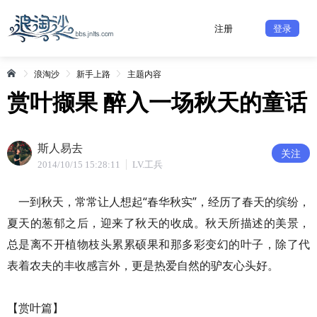
注册
登录
浪淘沙
新手上路
主题内容
赏叶撷果 醉入一场秋天的童话
斯人易去
关注
2014/10/15 15:28:11
LV.工兵
一到秋天，常常让人想起“春华秋实”，经历了春天的缤纷，
夏天的葱郁之后，迎来了秋天的收成。秋天所描述的美景，
总是离不开植物枝头累累硕果和那多彩变幻的叶子，除了代
表着农夫的丰收感言外，更是热爱自然的驴友心头好。
【赏叶篇】