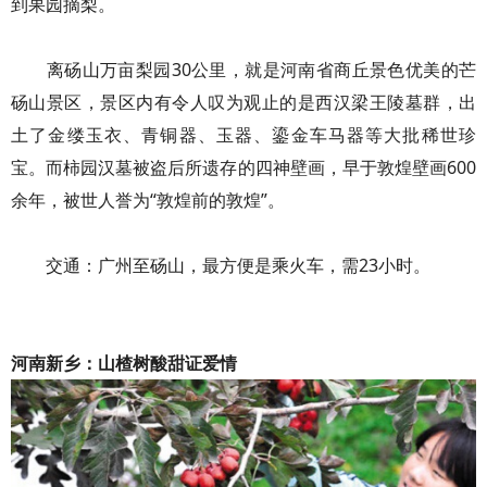
到果园摘梨。
离砀山万亩梨园30公里，就是河南省商丘景色优美的芒
砀山景区，景区内有令人叹为观止的是西汉梁王陵墓群，出
土了金缕玉衣、青铜器、玉器、鎏金车马器等大批稀世珍
宝。而柿园汉墓被盗后所遗存的四神壁画，早于敦煌壁画600
余年，被世人誉为“敦煌前的敦煌”。
交通：广州至砀山，最方便是乘火车，需23小时。
河南新乡：山楂树酸甜证爱情