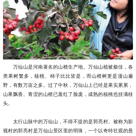
万仙山是河南著名的山楂生产地。万仙山植被极佳，各
类果树繁多，核桃、柿子比比皆是，而山楂树更是漫山遍
野，有数万亩之多。过了中秋，万仙山上已经是果实累累，
山果飘香。青涩的山楂已羞红了脸庞，成熟的核桃也挂满枝
头。
太行山脉中的万仙山，不得不提的是郭亮村。被称为影
视村的郭亮村是万仙山景区里的明珠，一个以奇特壮观的悬