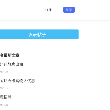
注册
登录
发表帖子
者最新文章
州苑靓房出租
26/8/6
宝钻石卡购物大优惠
26/8/5
理招聘
26/8/9