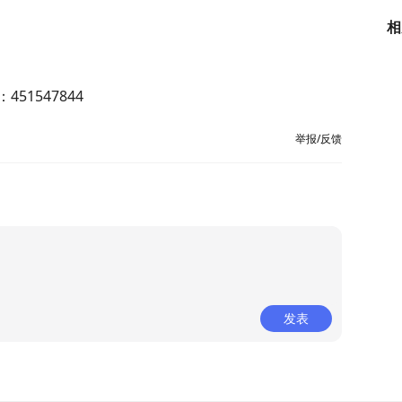
相
51547844
举报/反馈
发表