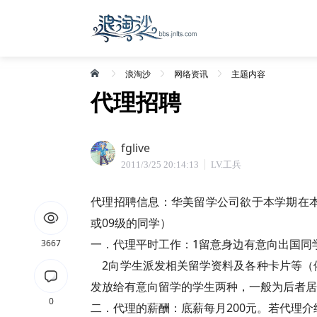
浪淘沙
网络资讯
主题内容
代理招聘
fglive
2011/3/25 20:14:13
LV.工兵
代理招聘信息：华美留学公司欲于本学期在本
或09级的同学）
一．代理平时工作：1留意身边有意向出国同
3667
2向学生派发相关留学资料及各种卡片等（
发放给有意向留学的学生两种，一般为后者居
0
二．代理的薪酬：底薪每月200元。若代理介